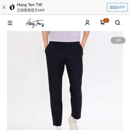
Hang Ten TW
開啟APP
立刻使用官方APP
0
1
/
8