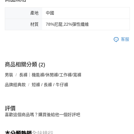
產地
中國
材質
78%尼龍,22%彈性纖維
客服
商品相關分類 (2)
男裝
長褲｜機能褲/休閒褲/工作褲/寬褲
品牌經典款
短褲 / 長褲 / 牛仔褲
評價
喜歡這個商品嗎？購買後給他一個好評吧
本分類熱銷
全站排行