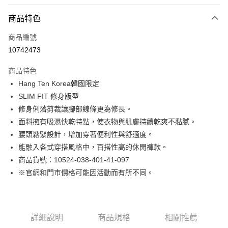
付款方式
商品特色
信用卡一次付款
商品編號
LINE Pay
10742473
Apple Pay
商品特色
街口支付
Hang Ten Korea韓國限定
SLIM FIT 修身版型
悠遊付
修身俐落剪裁讓腳部線條更為修長。
Google Pay
面料擁有吸濕快乾特點，使衣物與肌膚持續乾爽不黏膩。
腰頭鬆緊設計，增加穿著便利性與舒適度。
貨到付款
能融入各式穿搭風格中，百搭性高的休閒褲款。
商品貨號：10524-038-401-41-097
運送方式
※官網和門市價格可能因活動而有所不同。
付款後全家取貨
免運費
付款後7-11取貨
詳細說明
商品規格
相關推薦
免運費