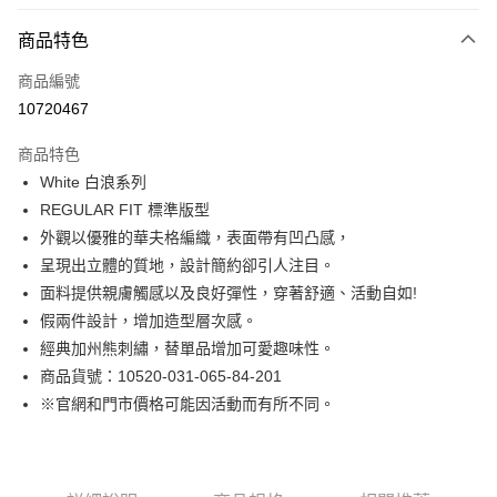
付款方式
商品特色
信用卡一次付款
商品編號
LINE Pay
10720467
Apple Pay
商品特色
街口支付
White 白浪系列
REGULAR FIT 標準版型
悠遊付
外觀以優雅的華夫格編織，表面帶有凹凸感，
Google Pay
呈現出立體的質地，設計簡約卻引人注目。
面料提供親膚觸感以及良好彈性，穿著舒適、活動自如!
貨到付款
假兩件設計，增加造型層次感。
經典加州熊刺繡，替單品增加可愛趣味性。
運送方式
商品貨號：10520-031-065-84-201
付款後全家取貨
※官網和門市價格可能因活動而有所不同。
免運費
付款後7-11取貨
免運費