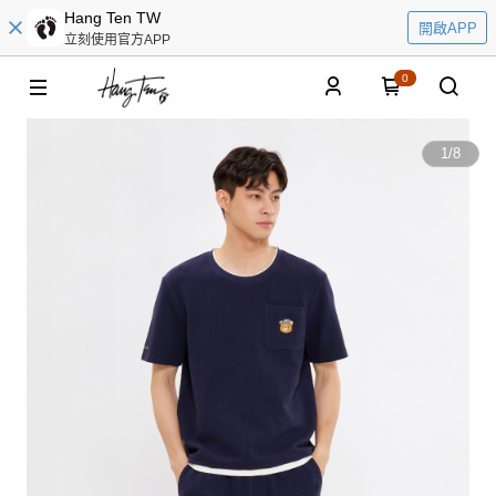
Hang Ten TW
開啟APP
立刻使用官方APP
0
1
/
8