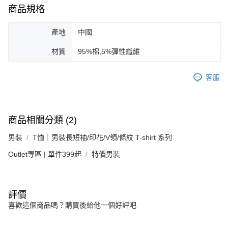
商品規格
產地
中國
材質
95%棉,5%彈性纖維
客服
商品相關分類 (2)
男裝
T恤｜男裝長短袖/印花/V領/條紋 T-shirt 系列
Outlet專區 | 單件399起
特價男裝
評價
喜歡這個商品嗎？購買後給他一個好評吧