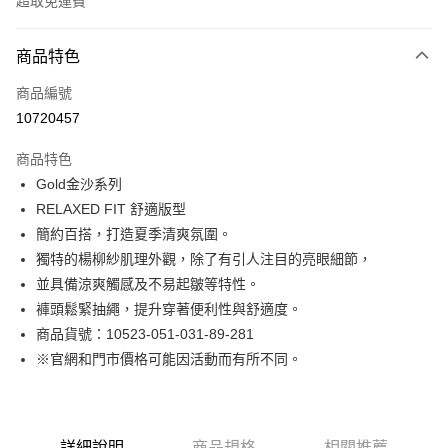
超取免運費
付款方式
商品特色
信用卡一次付款
商品編號
LINE Pay
10720457
Apple Pay
商品特色
街口支付
Gold金沙系列
RELAXED FIT 舒適版型
悠遊付
簡約百搭，打造夏季清爽氛圍。
Google Pay
獨特的楊柳紗肌理外觀，除了有引人注目的亮眼細節，
並具備涼爽觸感及不易起皺等特性。
貨到付款
褲頭鬆緊抽繩，提升穿著便利性與舒適度。
商品貨號：10523-051-031-89-281
運送方式
※官網和門市價格可能因活動而有所不同。
付款後全家取貨
免運費
付款後7-11取貨
詳細說明
商品規格
相關推薦