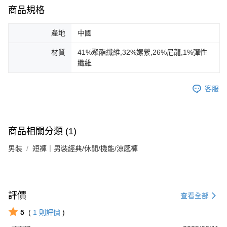
商品規格
產地
中國
材質
41%聚酯纖維,32%嫘縈,26%尼龍,1%彈性
纖維
客服
商品相關分類 (1)
男裝
短褲｜男裝經典/休閒/機能/涼感褲
評價
查看全部
5
(
1
則評價
)