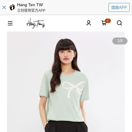
Hang Ten TW
開啟APP
立刻使用官方APP
0
1
/
8