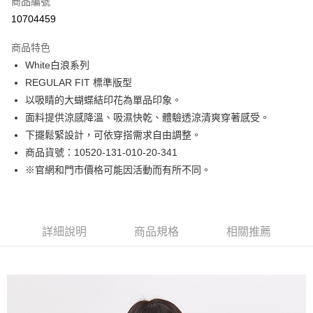
商品編號
LINE Pay
10704459
Apple Pay
商品特色
街口支付
White白浪系列
REGULAR FIT 標準版型
悠遊付
以吸睛的大蝴蝶結印花為單品印象。
Google Pay
面料提供涼感降溫、吸濕快乾、體驗透涼清爽穿著感受。
下擺鬆緊設計，可依穿搭需求自由調整。
貨到付款
商品貨號：10520-131-010-20-341
※官網和門市價格可能因活動而有所不同。
運送方式
付款後全家取貨
免運費
詳細說明
商品規格
相關推薦
付款後7-11取貨
免運費
宅配(本島)
免運費