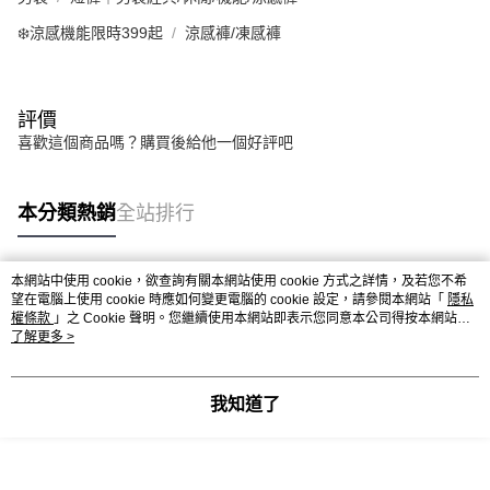
❄️涼感機能限時399起
涼感褲/凍感褲
評價
喜歡這個商品嗎？購買後給他一個好評吧
本分類熱銷
全站排行
本網站中使用 cookie，欲查詢有關本網站使用 cookie 方式之詳情，及若您不希
熱門標籤
望在電腦上使用 cookie 時應如何變更電腦的 cookie 設定，請參閱本網站「
隱私
權條款
」之 Cookie 聲明。您繼續使用本網站即表示您同意本公司得按本網站使
用條款之 Cookie 聲明使用 cookie。
了解更多 >
我知道了