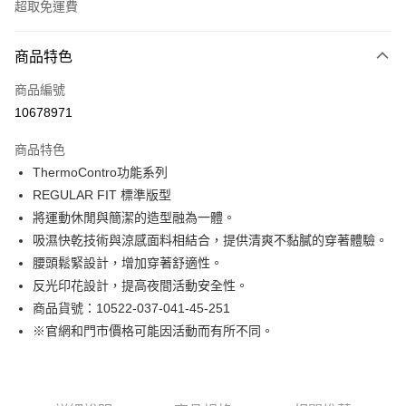
超取免運費
付款方式
商品特色
信用卡一次付款
商品編號
LINE Pay
10678971
Apple Pay
商品特色
街口支付
ThermoContro功能系列
REGULAR FIT 標準版型
悠遊付
將運動休閒與簡潔的造型融為一體。
Google Pay
吸濕快乾技術與涼感面料相結合，提供清爽不黏膩的穿著體驗。
腰頭鬆緊設計，增加穿著舒適性。
貨到付款
反光印花設計，提高夜間活動安全性。
商品貨號：10522-037-041-45-251
運送方式
※官網和門市價格可能因活動而有所不同。
付款後全家取貨
免運費
付款後7-11取貨