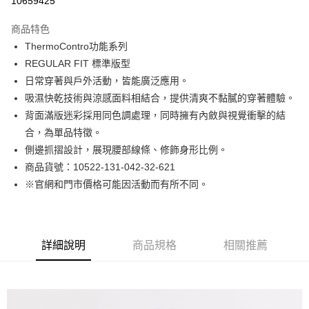
10659425
Apple Pay
商品特色
街口支付
ThermoContro功能系列
REGULAR FIT 標準版型
悠遊付
日常穿著與戶外活動，皆能廣泛應用。
Google Pay
吸濕快乾技術與涼感面料相結合，提供清爽不黏膩的穿著體驗。
背面滿版迷彩採用同色調處理，同時擁有內斂與視覺衝擊的結
貨到付款
合，為單品特徵。
側邊抓摺設計，展現腰部線條、修飾身形比例。
運送方式
商品貨號：10522-131-042-32-621
付款後全家取貨
※官網和門市價格可能因活動而有所不同。
免運費
付款後7-11取貨
免運費
詳細說明
商品規格
相關推薦
宅配(本島)
免運費
宅配(離島)