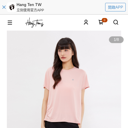
Hang Ten TW
開啟APP
立刻使用官方APP
0
1
/
8