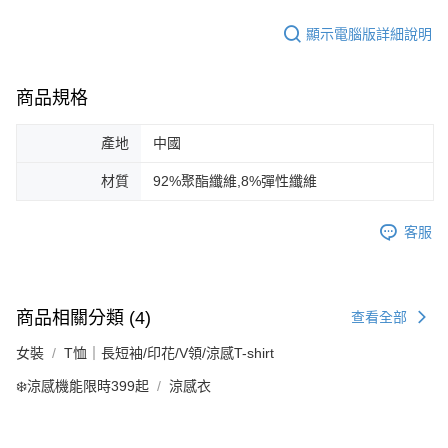
顯示電腦版詳細說明
商品規格
產地
中國
材質
92%聚酯纖維,8%彈性纖維
客服
商品相關分類 (4)
查看全部
女裝
T恤｜長短袖/印花/V領/涼感T-shirt
❄️涼感機能限時399起
涼感衣