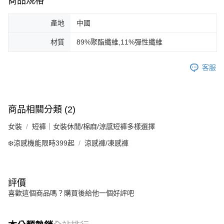
商品規格
產地
中國
材質
89%聚酯纖維,11%彈性纖維
客服
商品相關分類 (2)
女裝
短褲｜女裝休閒/棉麻/涼感短褲多樣選擇
❄️涼感機能限時399起
涼感褲/凍感褲
評價
喜歡這個商品嗎？購買後給他一個好評吧