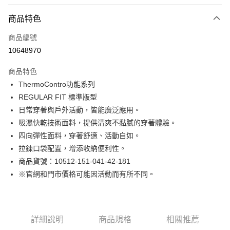
付款方式
商品特色
信用卡一次付款
商品編號
LINE Pay
10648970
Apple Pay
商品特色
街口支付
ThermoContro功能系列
REGULAR FIT 標準版型
悠遊付
日常穿著與戶外活動，皆能廣泛應用。
Google Pay
吸濕快乾技術面料，提供清爽不黏膩的穿著體驗。
四向彈性面料，穿著舒適、活動自如。
貨到付款
拉鍊口袋配置，增添收納便利性。
商品貨號：10512-151-041-42-181
運送方式
※官網和門市價格可能因活動而有所不同。
付款後全家取貨
免運費
付款後7-11取貨
詳細說明
商品規格
相關推薦
免運費