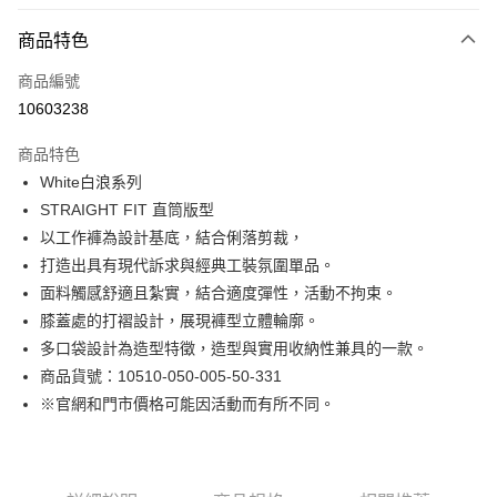
付款方式
商品特色
信用卡一次付款
商品編號
LINE Pay
10603238
Apple Pay
商品特色
街口支付
White白浪系列
STRAIGHT FIT 直筒版型
悠遊付
以工作褲為設計基底，結合俐落剪裁，
Google Pay
打造出具有現代訴求與經典工裝氛圍單品。
面料觸感舒適且紮實，結合適度彈性，活動不拘束。
貨到付款
膝蓋處的打褶設計，展現褲型立體輪廓。
多口袋設計為造型特徵，造型與實用收納性兼具的一款。
運送方式
商品貨號：10510-050-005-50-331
付款後全家取貨
※官網和門市價格可能因活動而有所不同。
免運費
付款後7-11取貨
免運費