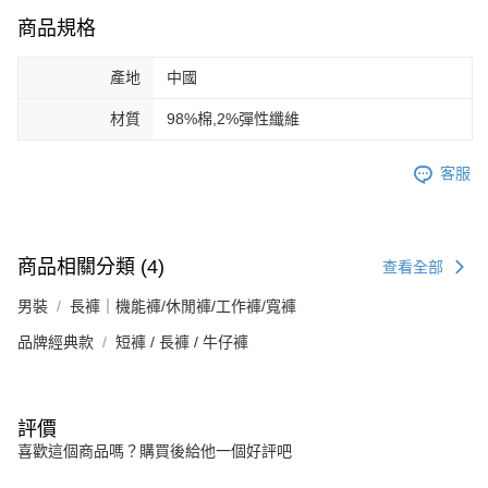
商品規格
產地
中國
材質
98%棉,2%彈性纖維
客服
商品相關分類 (4)
查看全部
男裝
長褲｜機能褲/休閒褲/工作褲/寬褲
品牌經典款
短褲 / 長褲 / 牛仔褲
評價
喜歡這個商品嗎？購買後給他一個好評吧