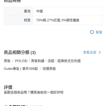
商品規格
產地
中國
材質
70%棉,27%尼龍,3%彈性纖維
客服
商品相關分類 (3)
查看全部
男裝
POLO衫｜男裝刺繡、涼感、經典款式任你選
Outlet專區 | 單件399起
特價男裝
評價
喜歡這個商品嗎？購買後給他一個好評吧