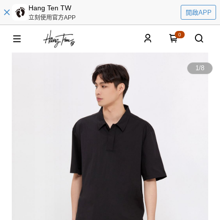
Hang Ten TW
開啟APP
立刻使用官方APP
0
1
/
8