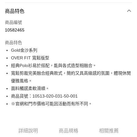
付款方式
商品特色
信用卡一次付款
商品編號
LINE Pay
10582465
Apple Pay
商品特色
街口支付
Gold金沙系列
OVER FIT 寬鬆版型
悠遊付
經典Polo衫易於搭配，能與各式造型相融合。
Google Pay
寬鬆剪裁完美融合經典款式，簡約又具高級感的氛圍，體現休閒
優雅風格。
貨到付款
面料觸感柔軟滑順。
商品貨號：10513-020-031-50-001
運送方式
※官網和門市價格可能因活動而有所不同。
付款後全家取貨
免運費
付款後7-11取貨
詳細說明
商品規格
相關推薦
免運費