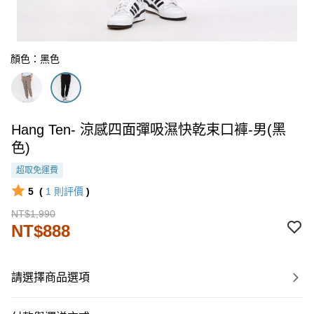
顏色：黑色
Hang Ten- 涼感四面彈吸濕快乾束口褲-男(黑
色)
超取免運費
5
(
1
則評價
)
NT$1,990
NT$888
請選擇商品選項