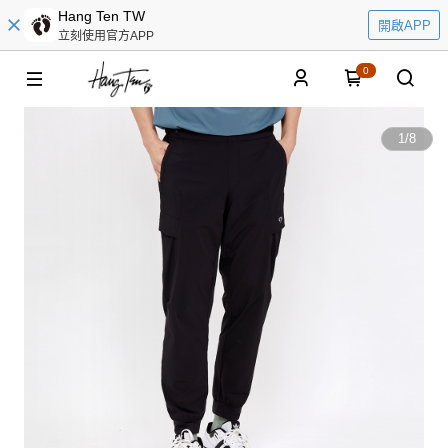
Hang Ten TW
開啟APP
立刻使用官方APP
0
1
/
8