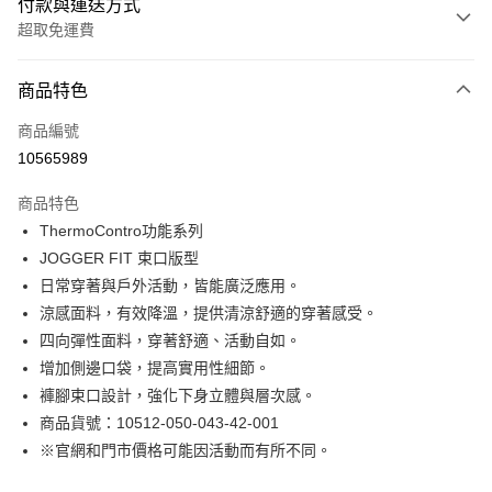
付款與運送方式
超取免運費
付款方式
商品特色
信用卡一次付款
商品編號
LINE Pay
10565989
Apple Pay
商品特色
街口支付
ThermoContro功能系列
JOGGER FIT 束口版型
悠遊付
日常穿著與戶外活動，皆能廣泛應用。
Google Pay
涼感面料，有效降溫，提供清涼舒適的穿著感受。
四向彈性面料，穿著舒適、活動自如。
貨到付款
增加側邊口袋，提高實用性細節。
褲腳束口設計，強化下身立體與層次感。
運送方式
商品貨號：10512-050-043-42-001
付款後全家取貨
※官網和門市價格可能因活動而有所不同。
免運費