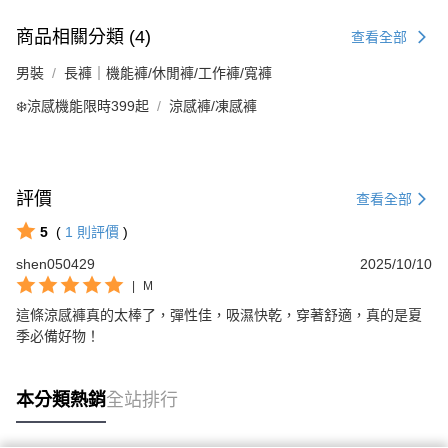
商品相關分類 (4)
查看全部
男裝
長褲｜機能褲/休閒褲/工作褲/寬褲
❄️涼感機能限時399起
涼感褲/凍感褲
評價
查看全部
5
(
1
則評價
)
shen050429
2025/10/10
|
M
這條涼感褲真的太棒了，彈性佳，吸濕快乾，穿著舒適，真的是夏
季必備好物！
本分類熱銷
全站排行