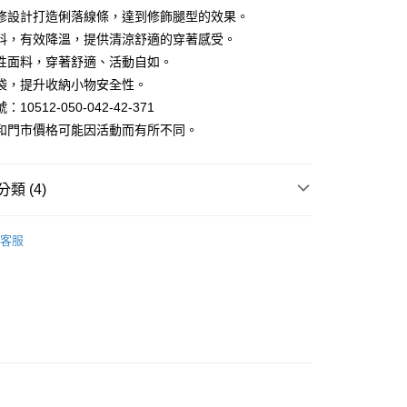
修設計打造俐落線條，達到修飾腿型的效果。
料，有效降溫，提供清涼舒適的穿著感受。
y
性面料，穿著舒適、活動自如。
袋，提升收納小物安全性。
10512-050-042-42-371
和門市價格可能因活動而有所不同。
家取貨
類 (4)
褲｜機能褲/休閒褲/工作褲/寬褲
1取貨
客服
限時399起
涼感褲/凍感褲
區 | 單件399起
特價男裝
款$888
80