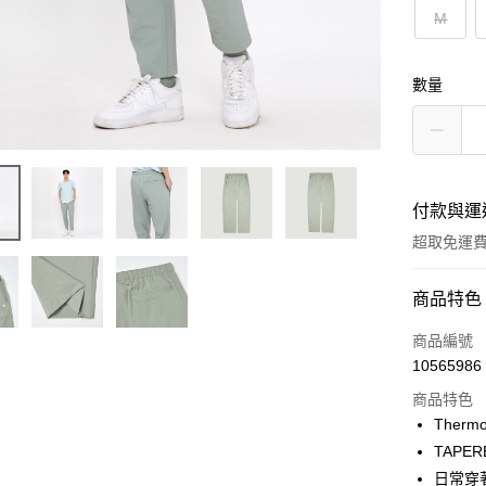
M
數量
付款與運
超取免運
付款方式
商品特色
信用卡一
商品編號
10565986
LINE Pay
商品特色
Apple Pay
Therm
TAPER
街口支付
日常穿