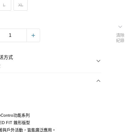
L
XL
清除
紀錄
送方式
費
次付款
oContro功能系列
ED FIT 錐形版型
著與戶外活動，皆能廣泛應用。