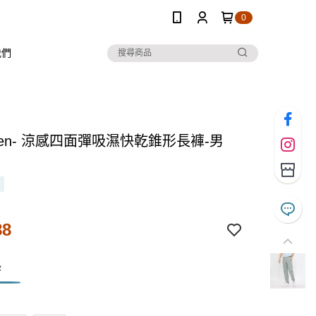
0
我們
 Ten- 涼感四面彈吸濕快乾錐形長褲-男
88
綠