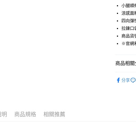
悠遊付
小腿順
涼感面
Google Pa
四向彈
貨到付款
拉鍊口
商品貨號：
※官網
運送方式
付款後全
商品相關分
免運費
男裝
長
付款後7-1
分享
免運費
❄️涼感機能
Outlet專
宅配(本島)
免運費
機能涼感褲
說明
商品規格
相關推薦
宅配(離島)
每筆NT$2
貨到付款