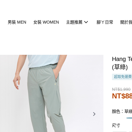
男裝 MEN
女裝 WOMEN
主題推薦
腳ㄚ日常
關於
Hang
(草綠)
超取免運費
NT$1,990
NT$8
顏色：草
尺寸