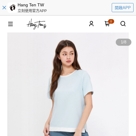
Hang Ten TW
開啟APP
立刻使用官方APP
0
1
/
8