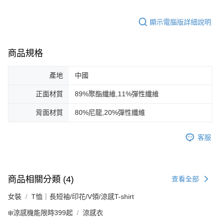
顯示電腦版詳細說明
商品規格
產地
中國
正面材質
89%聚酯纖維,11%彈性纖維
背面材質
80%尼龍,20%彈性纖維
客服
商品相關分類 (4)
查看全部
女裝
T恤｜長短袖/印花/V領/涼感T-shirt
❄️涼感機能限時399起
涼感衣