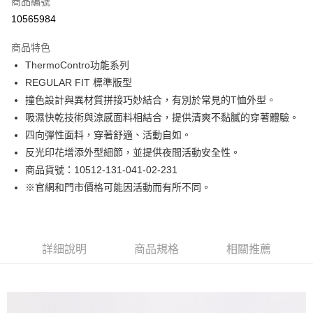
商品編號
LINE Pay
10565984
Apple Pay
商品特色
街口支付
ThermoContro功能系列
REGULAR FIT 標準版型
悠遊付
撞色設計與異材質拼接巧妙結合，有別於常見的T恤外型。
Google Pay
吸濕快乾技術與涼感面料相結合，提供清爽不黏膩的穿著體驗。
四向彈性面料，穿著舒適、活動自如。
貨到付款
反光印花增添外型細節，並提供夜間活動安全性。
商品貨號：10512-131-041-02-231
運送方式
※官網和門市價格可能因活動而有所不同。
付款後全家取貨
免運費
付款後7-11取貨
詳細說明
商品規格
相關推薦
免運費
宅配(本島)
免運費