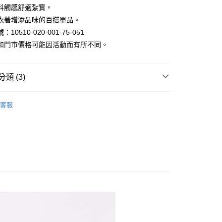
料觸感舒適紮實。
y
衣著增添品味的百搭單品。
10510-020-001-75-051
和門市價格可能因活動而有所不同。
類 (3)
家取貨
衫｜長短袖/法蘭絨/格紋襯衫
客服
1取貨
區 | 單件399起
特價男裝
2件888
80
30，滿NT$1,000(含以上)免運費