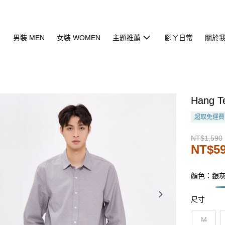
男裝 MEN
女裝 WOMEN
主題推薦
腳ㄚ日常
關於
Hang
超取免運費
NT$1,590
NT$5
顏色：銀
尺寸
M