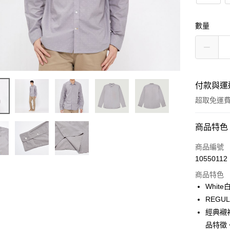
數量
付款與運
超取免運
付款方式
商品特色
信用卡一
商品編號
10550112
LINE Pay
商品特色
Apple Pay
Whit
REGU
街口支付
經典襯
悠遊付
品特徵