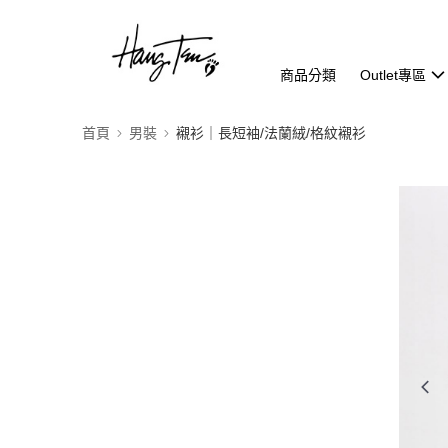
商品分類
Outlet專區
首頁
男裝
襯衫｜長短袖/法蘭絨/格紋襯衫