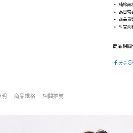
純棉面
Google Pa
為日常
貨到付款
商品貨號：
※官網
運送方式
商品相關分
付款後全
免運費
男裝
襯
分享
付款後7-1
Outlet專
免運費
精選商品任
宅配(本島)
免運費
說明
商品規格
相關推薦
宅配(離島)
每筆NT$2
貨到付款
每筆NT$1