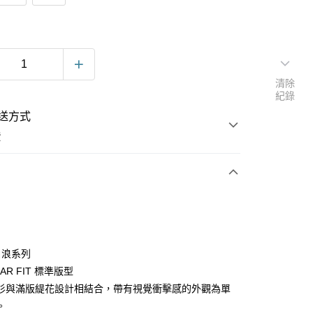
清除
紀錄
送方式
費
次付款
e白浪系列
LAR FIT 標準版型
衫與滿版緹花設計相結合，帶有視覺衝擊感的外觀為單
。