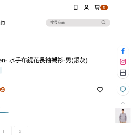
0
我們
 Ten- 水手布緹花長袖襯衫-男(銀灰)
99
灰
L
XL