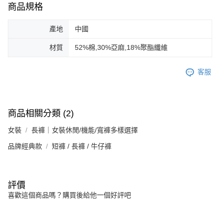
商品規格
產地
中國
材質
52%棉,30%亞麻,18%聚酯纖維
客服
商品相關分類 (2)
女裝
長褲｜女裝休閒/機能/寬褲多樣選擇
品牌經典款
短褲 / 長褲 / 牛仔褲
評價
喜歡這個商品嗎？購買後給他一個好評吧