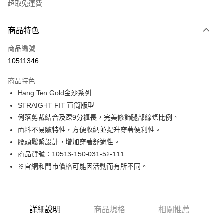
超取免運費
付款方式
商品特色
信用卡一次付款
商品編號
LINE Pay
10511346
Apple Pay
商品特色
街口支付
Hang Ten Gold金沙系列
STRAIGHT FIT 直筒版型
悠遊付
俐落剪裁結合及踝9分褲長，完美修飾腿部線條比例。
Google Pay
面料不易皺特性，方便收納並提升穿著便利性。
腰頭鬆緊設計，增加穿著舒適性。
貨到付款
商品貨號：10513-150-031-52-111
※官網和門市價格可能因活動而有所不同。
運送方式
付款後全家取貨
免運費
詳細說明
商品規格
相關推薦
付款後7-11取貨