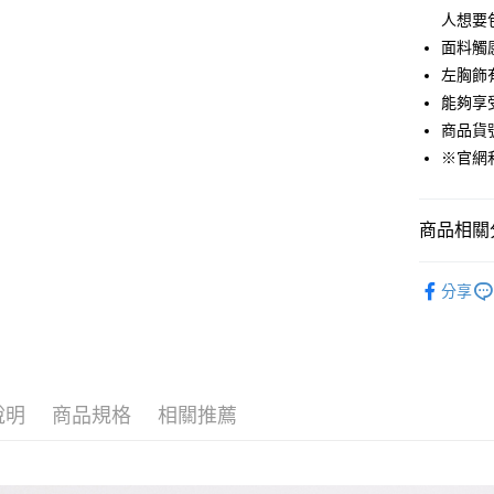
悠遊付
人想要
面料觸
Google Pa
左胸飾
貨到付款
能夠享
商品貨號：
※官網
運送方式
付款後全
商品相關分
免運費
女裝
T恤
付款後7-1
分享
免運費
品牌經典
吸濕快乾衣
宅配(本島)
免運費
說明
商品規格
相關推薦
宅配(離島)
每筆NT$2
貨到付款