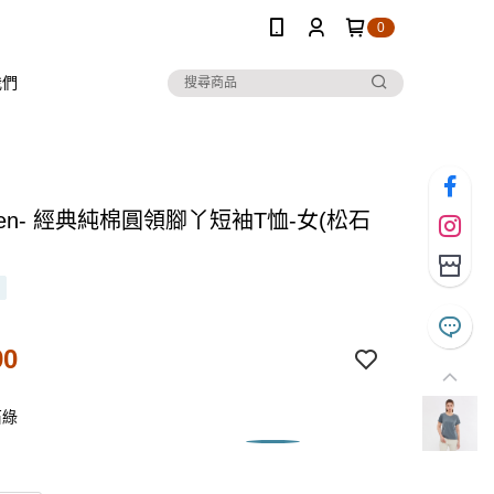
0
我們
 Ten- 經典純棉圓領腳丫短袖T恤-女(松石
90
石綠