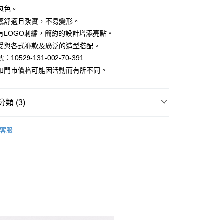
包色。
感舒適且紮實，不易變形。
y
有LOGO刺繡，簡約的設計增添亮點。
受與各式褲款及廣泛的造型搭配。
10529-131-002-70-391
和門市價格可能因活動而有所不同。
家取貨
類 (3)
｜長短袖/印花/V領/涼感T-shirt
1取貨
客服
款
POLO衫 / T-SHIRT
褲3件1000
80