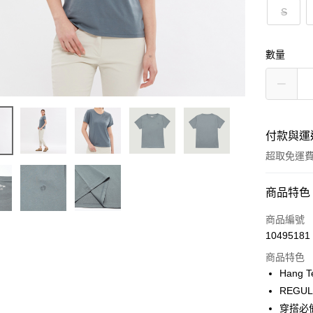
S
數量
付款與運
超取免運
付款方式
商品特色
信用卡一
商品編號
10495181
LINE Pay
商品特色
Apple Pay
Hang 
REGU
街口支付
穿搭必