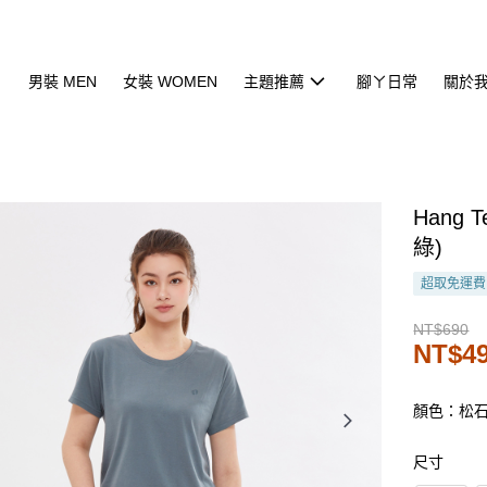
男裝 MEN
女裝 WOMEN
主題推薦
腳ㄚ日常
關於
Hang
綠)
超取免運費
NT$690
NT$4
顏色：松
尺寸