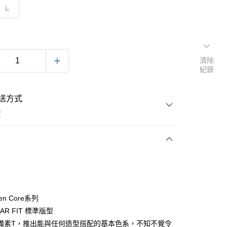
L
清除
紀錄
送方式
費
次付款
Ten Core系列
LAR FIT 標準版型
備素T，推出能與任何造型搭配的基本色系，不知不覺令