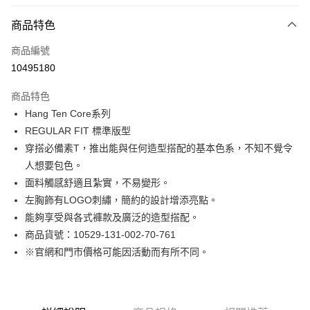
付款方式
商品特色
信用卡一次付款
商品編號
LINE Pay
10495180
Apple Pay
商品特色
街口支付
Hang Ten Core系列
REGULAR FIT 標準版型
悠遊付
穿搭必備素T，推出能與任何造型搭配的基本色系，不知不覺令
Google Pay
人想要包色。
面料觸感舒適且紮實，不易變形。
貨到付款
左胸飾有LOGO刺繡，簡約的設計增添亮點。
能夠享受與各式褲款及廣泛的造型搭配。
運送方式
商品貨號：10529-131-002-70-761
付款後全家取貨
※官網和門市價格可能因活動而有所不同。
免運費
付款後7-11取貨
免運費