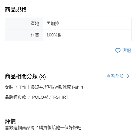
商品規格
產地
孟加拉
材質
100%棉
客服
商品相關分類 (3)
查看全部
女裝
T恤｜長短袖/印花/V領/涼感T-shirt
品牌經典款
POLO衫 / T-SHIRT
評價
喜歡這個商品嗎？購買後給他一個好評吧