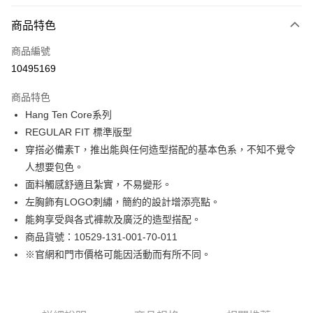
付款方式
商品特色
信用卡一次付款
商品編號
LINE Pay
10495169
Apple Pay
商品特色
街口支付
Hang Ten Core系列
REGULAR FIT 標準版型
悠遊付
穿搭必備素T，推出能與任何造型搭配的基本色系，不知不覺令
Google Pay
人想要包色。
面料觸感舒適且紮實，不易變形。
貨到付款
左胸飾有LOGO刺繡，簡約的設計增添亮點。
能夠享受與各式褲款及廣泛的造型搭配。
運送方式
商品貨號：10529-131-001-70-011
付款後全家取貨
※官網和門市價格可能因活動而有所不同。
免運費
付款後7-11取貨
免運費