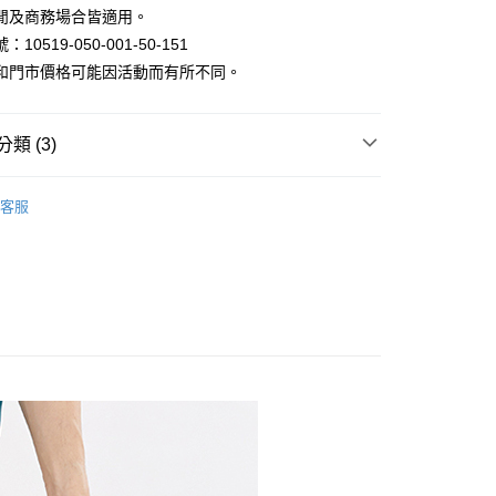
閒及商務場合皆適用。
y
10519-050-001-50-151
和門市價格可能因活動而有所不同。
類 (3)
家取貨
褲｜機能褲/休閒褲/工作褲/寬褲
客服
款
短褲 / 長褲 / 牛仔褲
1取貨
款$888
80
30，滿NT$1,000(含以上)免運費