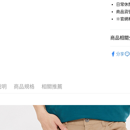
日常休
Google Pa
商品貨號：
貨到付款
※官網
運送方式
商品相關分
付款後全
男裝
長
免運費
分享
品牌經典
付款後7-1
機能涼感褲
免運費
宅配(本島)
說明
商品規格
相關推薦
免運費
宅配(離島)
每筆NT$2
貨到付款
每筆NT$1