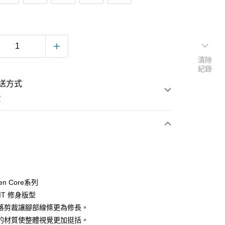
清除
紀錄
送方式
費
次付款
Ten Core系列
FIT 修身版型
落剪裁讓腳部線條更為修長。
的材質使整體視覺更加挺括。