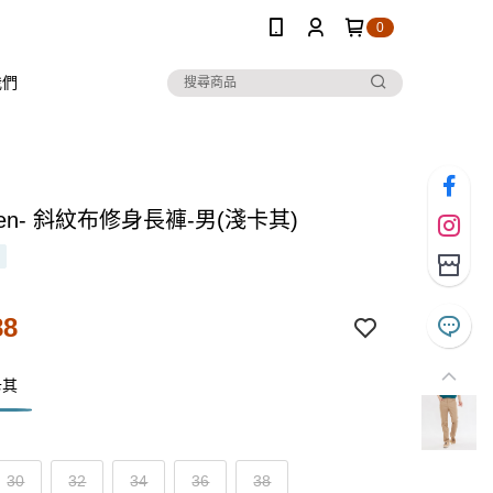
0
我們
 Ten- 斜紋布修身長褲-男(淺卡其)
88
卡其
30
32
34
36
38