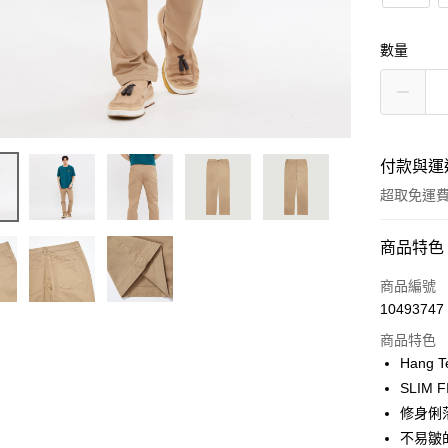
數量
付款與運
超取免運
付款方式
商品特色
信用卡一
商品編號
10493747
LINE Pay
商品特色
Apple Pay
Hang 
SLIM 
街口支付
修身俐
悠遊付
不易皺