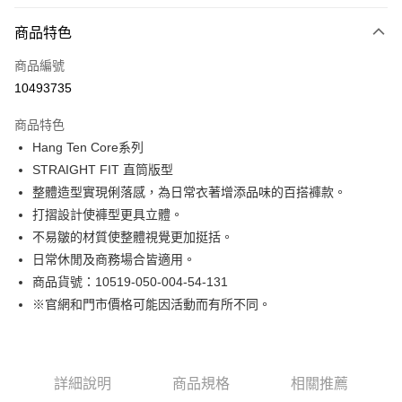
付款方式
商品特色
信用卡一次付款
商品編號
LINE Pay
10493735
Apple Pay
商品特色
街口支付
Hang Ten Core系列
STRAIGHT FIT 直筒版型
悠遊付
整體造型實現俐落感，為日常衣著增添品味的百搭褲款。
Google Pay
打摺設計使褲型更具立體。
不易皺的材質使整體視覺更加挺括。
貨到付款
日常休閒及商務場合皆適用。
商品貨號：10519-050-004-54-131
運送方式
※官網和門市價格可能因活動而有所不同。
付款後全家取貨
免運費
付款後7-11取貨
詳細說明
商品規格
相關推薦
免運費