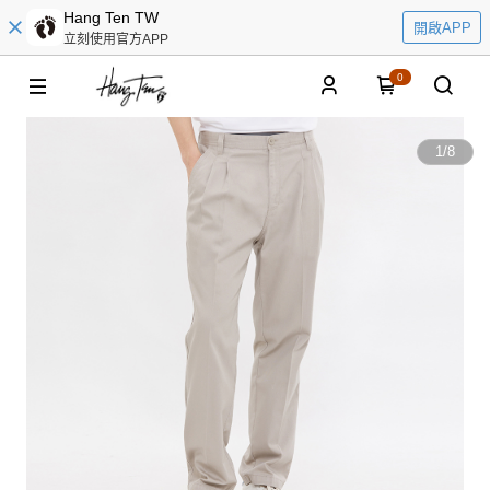
Hang Ten TW
開啟APP
立刻使用官方APP
0
1
/
8