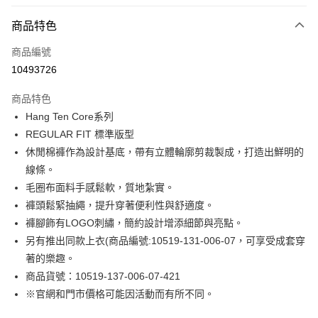
付款方式
商品特色
信用卡一次付款
商品編號
LINE Pay
10493726
Apple Pay
商品特色
街口支付
Hang Ten Core系列
REGULAR FIT 標準版型
悠遊付
休閒棉褲作為設計基底，帶有立體輪廓剪裁製成，打造出鮮明的
Google Pay
線條。
毛圈布面料手感鬆軟，質地紮實。
貨到付款
褲頭鬆緊抽繩，提升穿著便利性與舒適度。
褲腳飾有LOGO刺繡，簡約設計增添細節與亮點。
運送方式
另有推出同款上衣(商品編號:10519-131-006-07，可享受成套穿
付款後全家取貨
著的樂趣。
免運費
商品貨號：10519-137-006-07-421
※官網和門市價格可能因活動而有所不同。
付款後7-11取貨
免運費