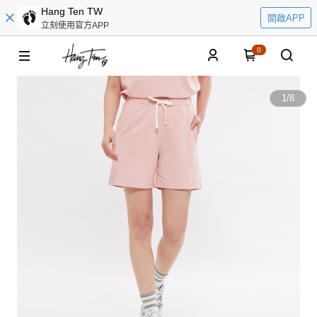
Hang Ten TW
開啟APP
立刻使用官方APP
0
1
/
8