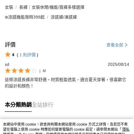
女裝
長褲｜女裝休閒/機能/寬褲多樣選擇
❄️涼感機能限時399起
涼感褲/凍感褲
評價
查看全部
4
(
1
則評價
)
sd
2025/08/14
|
M
這條涼感長褲非常舒適，材質輕盈透氣，適合夏天穿著，很喜歡它
的設計和顏色！
本分類熱銷
全站排行
本網站中使用 cookie，欲查詢有關本網站使用 cookie 方式之詳情，及若您不希
熱門標籤
望在電腦上使用 cookie 時應如何變更電腦的 cookie 設定，請參閱本網站「
隱私