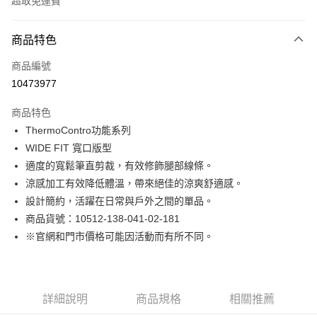
超取免運費
付款方式
商品特色
信用卡一次付款
商品編號
LINE Pay
10473977
Apple Pay
商品特色
街口支付
ThermoContro功能系列
WIDE FIT 寬口版型
悠遊付
適度的寬鬆筆直剪裁，有效修飾腿部線條。
Google Pay
涼感加工有效降低體溫，帶來絕佳的涼爽舒適感。
設計簡約，活躍在日常與戶外之間的單品。
貨到付款
商品貨號：10512-138-041-02-181
※官網和門市價格可能因活動而有所不同。
運送方式
付款後全家取貨
免運費
詳細說明
商品規格
相關推薦
付款後7-11取貨