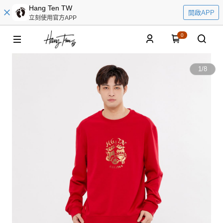
Hang Ten TW
開啟APP
立刻使用官方APP
0
1
/
8