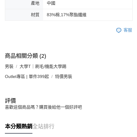
產地
中國
材質
83%棉,17%聚酯纖維
客服
商品相關分類 (2)
男裝
大學T｜刷毛/機能大學踢
Outlet專區 | 單件399起
特價男裝
評價
喜歡這個商品嗎？購買後給他一個好評吧
本分類熱銷
全站排行