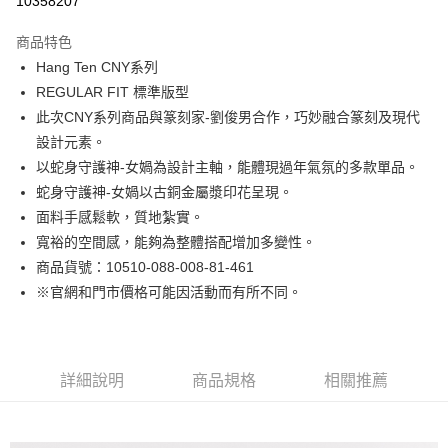
10358207
Apple Pay
商品特色
街口支付
Hang Ten CNY系列
REGULAR FIT 標準版型
悠遊付
此次CNY系列商品與篆刻家-劉俊男合作，巧妙融合篆刻及現代
Google Pay
設計元素。
以蛇身守護神-女媧為設計主軸，能體現過年氣氛的多款單品。
貨到付款
蛇身守護神-女媧以古銅金屬漿印花呈現。
面料手感鬆軟，質地紮實。
運送方式
寬裕的空間感，能夠為整體搭配增加多變性。
付款後全家取貨
商品貨號：10510-088-008-81-461
免運費
※官網和門市價格可能因活動而有所不同。
付款後7-11取貨
免運費
詳細說明
商品規格
相關推薦
宅配(本島)
免運費
宅配(離島)