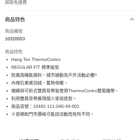
超取免運費
付款方式
商品特色
信用卡一次付款
商品編號
LINE Pay
10320553
Apple Pay
商品特色
街口支付
Hang Ten ThermoContro
REGULAR FIT 標準版型
悠遊付
防風雨機能面料，城市通勤及戶外活動必備!!
Google Pay
內裡石墨烯羽絨，蓄熱保暖。
帽繩與可拆式雙肩背帶皆使用ThermoContro雙面織帶，
貨到付款
利用雙肩背帶展現個人穿搭造型。
商品貨號：10492-111-045-49-001
運送方式
※官網和門市價格可能因活動而有所不同。
付款後全家取貨
免運費
付款後7-11取貨