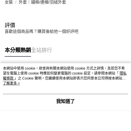
女裝
外套｜鋪棉/連帽/羽絨外套
評價
喜歡這個商品嗎？購買後給他一個好評吧
本分類熱銷
全站排行
本網站中使用 cookie，欲查詢有關本網站使用 cookie 方式之詳情，及若您不希
熱門標籤
望在電腦上使用 cookie 時應如何變更電腦的 cookie 設定，請參閱本網站「
隱私
權條款
」之 Cookie 聲明。您繼續使用本網站即表示您同意本公司得按本網站使
用條款之 Cookie 聲明使用 cookie。
了解更多 >
我知道了