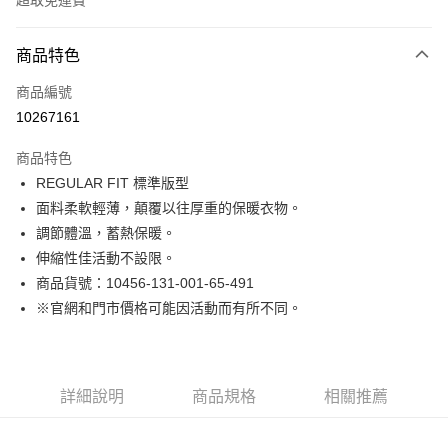
超取免運費
付款方式
商品特色
信用卡一次付款
商品編號
LINE Pay
10267161
Apple Pay
商品特色
街口支付
REGULAR FIT 標準版型
面料柔軟輕薄，顛覆以往厚重的保暖衣物。
悠遊付
調節體溫，蓄熱保暖。
Google Pay
伸縮性佳活動不設限。
商品貨號：10456-131-001-65-491
貨到付款
※官網和門市價格可能因活動而有所不同。
運送方式
付款後全家取貨
詳細說明
商品規格
相關推薦
免運費
付款後7-11取貨