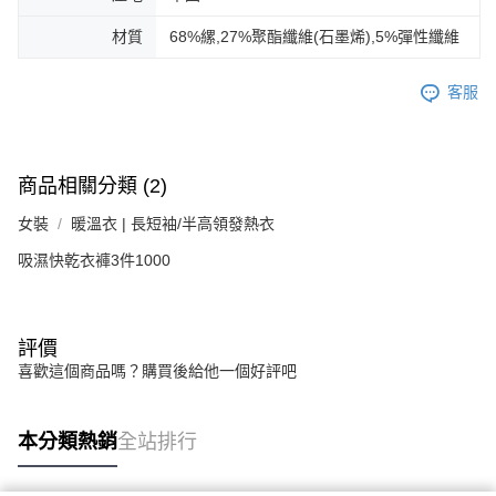
材質
68%縲,27%聚酯纖維(石墨烯),5%彈性纖維
客服
商品相關分類 (2)
女裝
暖溫衣 | 長短袖/半高領發熱衣
吸濕快乾衣褲3件1000
評價
喜歡這個商品嗎？購買後給他一個好評吧
本分類熱銷
全站排行