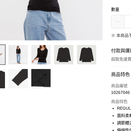
數量
※ 本商品
付款與運
超取免運
付款方式
商品特色
信用卡一
商品編號
10267046
LINE Pay
商品特色
Apple Pay
REGU
面料柔
街口支付
調節體
悠遊付
伸縮性