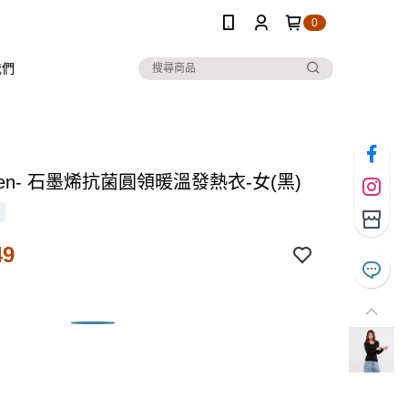
0
我們
 Ten- 石墨烯抗菌圓領暖溫發熱衣-女(黑)
49