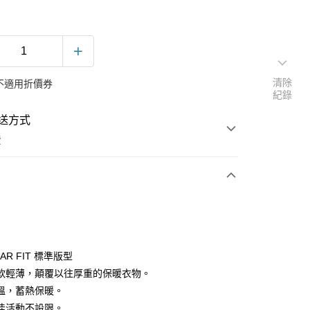
清除
不適用折價券
紀錄
送方式
費
次付款
LAR FIT 標準版型
軟輕薄，顛覆以往厚重的保暖衣物。
溫，蓄熱保暖。
佳活動不設限。