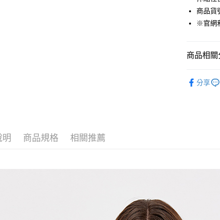
商品貨號：
Google Pa
※官網
貨到付款
商品相關分
運送方式
女裝
暖
付款後全
分享
吸濕快乾衣
免運費
付款後7-1
免運費
說明
商品規格
相關推薦
宅配(本島)
免運費
宅配(離島)
每筆NT$2
貨到付款