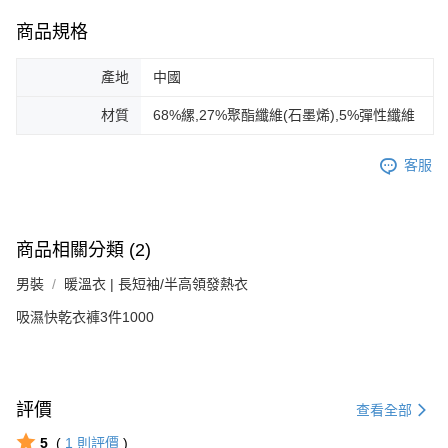
商品規格
產地
中國
材質
68%縲,27%聚酯纖維(石墨烯),5%彈性纖維
客服
商品相關分類 (2)
男裝
暖溫衣 | 長短袖/半高領發熱衣
吸濕快乾衣褲3件1000
評價
查看全部
5
(
1
則評價
)