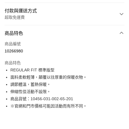
付款與運送方式
超取免運費
付款方式
商品特色
信用卡一次付款
商品編號
LINE Pay
10266980
Apple Pay
商品特色
街口支付
REGULAR FIT 標準版型
面料柔軟輕薄，顛覆以往厚重的保暖衣物。
悠遊付
調節體溫，蓄熱保暖。
Google Pay
伸縮性佳活動不設限。
商品貨號：10456-031-002-65-201
貨到付款
※官網和門市價格可能因活動而有所不同。
運送方式
付款後全家取貨