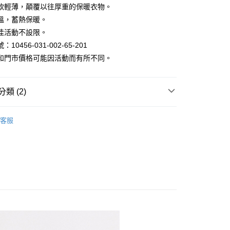
軟輕薄，顛覆以往厚重的保暖衣物。
溫，蓄熱保暖。
佳活動不設限。
10456-031-002-65-201
y
和門市價格可能因活動而有所不同。
類 (2)
溫衣 | 長短袖/半高領發熱衣
家取貨
客服
褲3件1000
1取貨