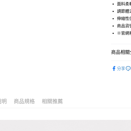
面料柔
街口支付
調節體
悠遊付
伸縮性
商品貨號：
Google Pa
※官網
貨到付款
商品相關分
運送方式
男裝
暖
付款後全
分享
吸濕快乾衣
免運費
付款後7-1
免運費
說明
商品規格
相關推薦
宅配(本島)
免運費
宅配(離島)