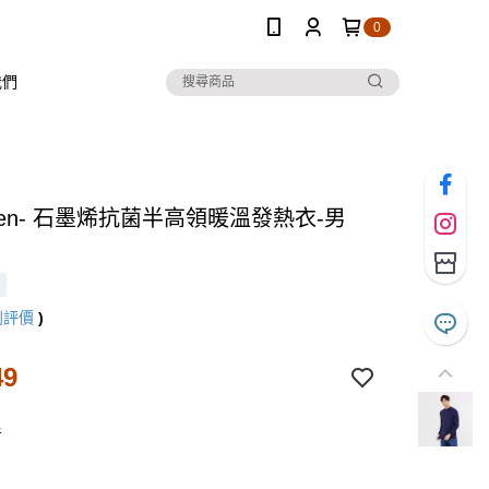
0
我們
 Ten- 石墨烯抗菌半高領暖溫發熱衣-男
則評價
)
49
青