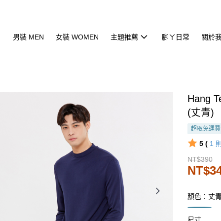
男裝 MEN
女裝 WOMEN
主題推薦
腳ㄚ日常
關於
Hang
(丈青)
超取免運費
5 (
1
NT$390
NT$3
顏色：丈
尺寸