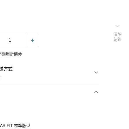
清除
紀錄
不適用折價券
送方式
費
次付款
LAR FIT 標準版型