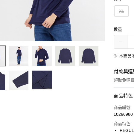
XL
數量
※ 本商品
付款與運
超取免運
付款方式
商品特色
信用卡一
商品編號
10266980
LINE Pay
商品特色
Apple Pay
REGU