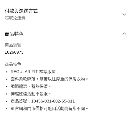
付款與運送方式
超取免運費
付款方式
商品特色
信用卡一次付款
商品編號
LINE Pay
10266973
Apple Pay
商品特色
街口支付
REGULAR FIT 標準版型
面料柔軟輕薄，顛覆以往厚重的保暖衣物。
悠遊付
調節體溫，蓄熱保暖。
Google Pay
伸縮性佳活動不設限。
商品貨號：10456-031-002-65-011
貨到付款
※官網和門市價格可能因活動而有所不同。
運送方式
付款後全家取貨