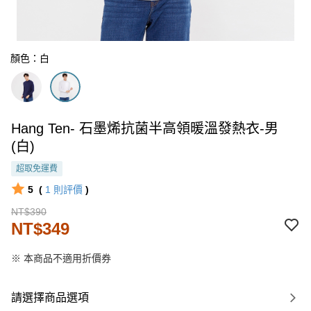
顏色：白
Hang Ten- 石墨烯抗菌半高領暖溫發熱衣-男
(白)
超取免運費
5
(
1
則評價
)
NT$390
NT$349
※ 本商品不適用折價券
請選擇商品選項