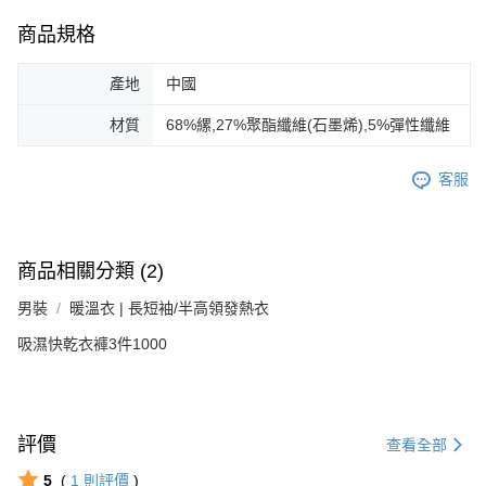
商品規格
產地
中國
材質
68%縲,27%聚酯纖維(石墨烯),5%彈性纖維
客服
商品相關分類 (2)
男裝
暖溫衣 | 長短袖/半高領發熱衣
吸濕快乾衣褲3件1000
評價
查看全部
5
(
1
則評價
)