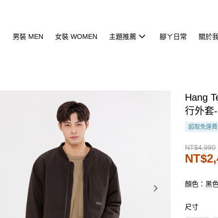
男裝 MEN
女裝 WOMEN
主題推薦
腳ㄚ日常
關於
Hang
行外套-
超取免運費
NT$4,990
NT$2,
顏色：黑
尺寸