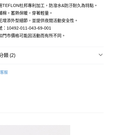
用TEFLON杜邦專利加工，防潑水&防汙耐久為特點。
鋪棉，蓄熱保暖，穿著輕量。
y
花增添外型細節，並提供夜間活動安全性。
10492-011-043-69-001
和門市價格可能因活動而有所不同。
類 (2)
家取貨
套｜鋪棉/連帽/羽絨外套
客服
1取貨
區 | 單件399起
特價男裝
80