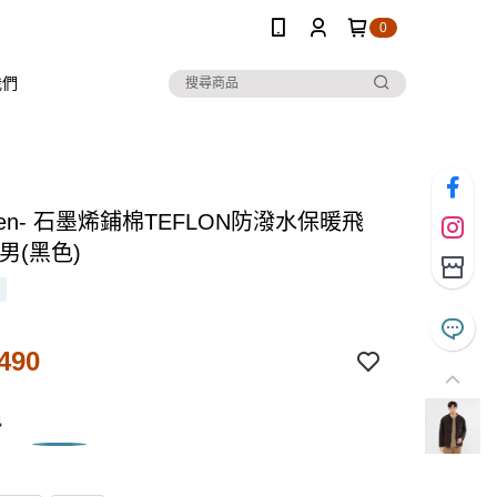
0
我們
 Ten- 石墨烯鋪棉TEFLON防潑水保暖飛
男(黑色)
490
色