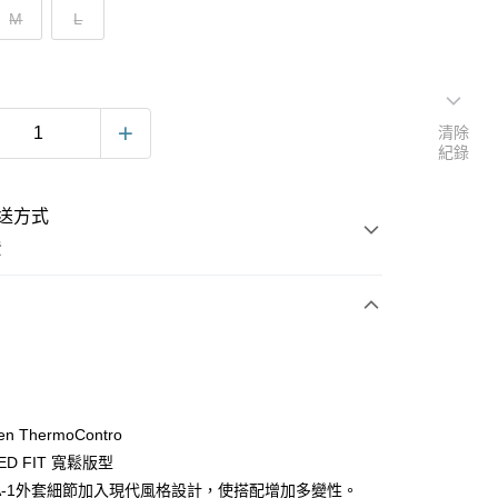
M
L
清除
紀錄
送方式
費
次付款
en ThermoContro
ED FIT 寬鬆版型
A-1外套細節加入現代風格設計，使搭配增加多變性。