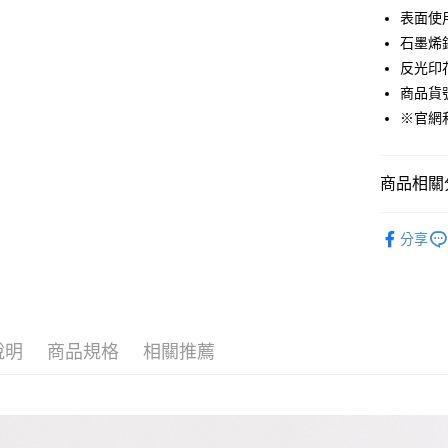
悠遊付
表面使
石墨烯
Google Pa
反光印
貨到付款
商品貨號：
※官網
運送方式
商品相關分
付款後全
免運費
男裝
外
分享
付款後7-1
Outlet專
免運費
宅配(本島)
免運費
說明
商品規格
相關推薦
宅配(離島)
每筆NT$2
貨到付款