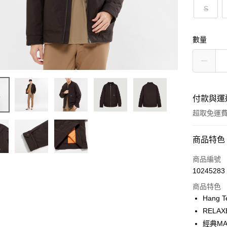
S
數量
付款與運
超取免運
付款方式
商品特色
信用卡一
商品編號
10245283
LINE Pay
商品特色
Apple Pay
Hang T
RELAX
街口支付
經典M