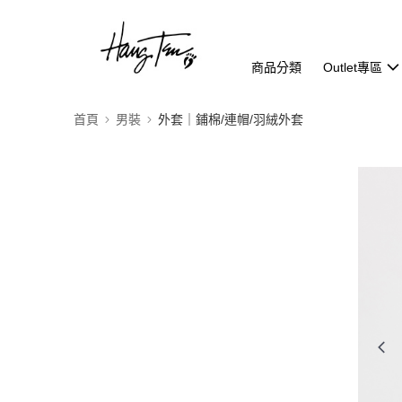
商品分類
Outlet專區
首頁
男裝
外套｜鋪棉/連帽/羽絨外套