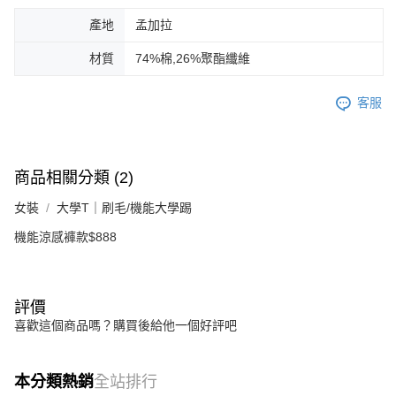
產地
孟加拉
材質
74%棉,26%聚酯纖維
客服
商品相關分類 (2)
女裝
大學T｜刷毛/機能大學踢
機能涼感褲款$888
評價
喜歡這個商品嗎？購買後給他一個好評吧
本分類熱銷
全站排行