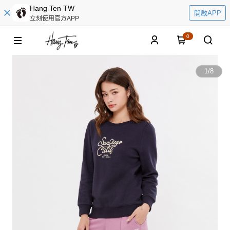
Hang Ten TW
開啟APP
立刻使用官方APP
0
1
/
8