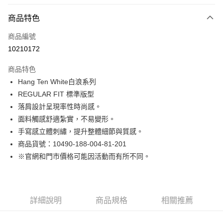
付款方式
商品特色
信用卡一次付款
商品編號
LINE Pay
10210172
Apple Pay
商品特色
街口支付
Hang Ten White白浪系列
REGULAR FIT 標準版型
悠遊付
落肩設計呈現率性時尚感。
Google Pay
面料觸感舒適紮實，不易變形。
手寫感立體刺繡，提升整體細節與質感。
貨到付款
商品貨號：10490-188-004-81-201
※官網和門市價格可能因活動而有所不同。
運送方式
付款後全家取貨
免運費
詳細說明
商品規格
相關推薦
付款後7-11取貨
免運費