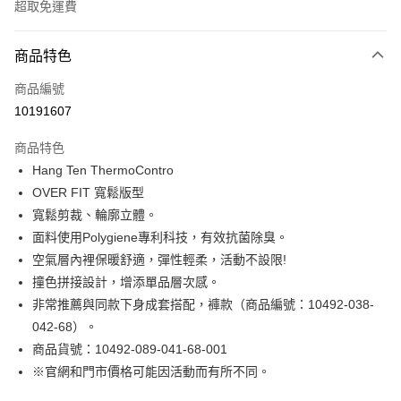
超取免運費
付款方式
商品特色
信用卡一次付款
商品編號
LINE Pay
10191607
Apple Pay
商品特色
街口支付
Hang Ten ThermoContro
OVER FIT 寬鬆版型
悠遊付
寬鬆剪裁、輪廓立體。
Google Pay
面料使用Polygiene專利科技，有效抗菌除臭。
空氣層內裡保暖舒適，彈性輕柔，活動不設限!
貨到付款
撞色拼接設計，增添單品層次感。
非常推薦與同款下身成套搭配，褲款（商品編號：10492-038-
運送方式
042-68）。
付款後全家取貨
商品貨號：10492-089-041-68-001
免運費
※官網和門市價格可能因活動而有所不同。
付款後7-11取貨