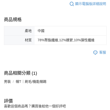
顯示電腦版詳細說明
商品規格
產地
中國
材質
78%聚酯纖維,12%嫘縈,10%彈性纖維
客服
商品相關分類 (1)
男裝
帽T｜刷毛/機能帽踢
評價
喜歡這個商品嗎？購買後給他一個好評吧