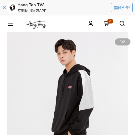
Hang Ten TW
開啟APP
立刻使用官方APP
0
1
/
8