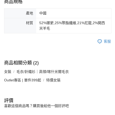
商品規格
產地
中國
材質
52%嫘縈,25%聚酯纖維,21%尼龍,2%開西
米羊毛
客服
商品相關分類 (2)
女裝
毛衣/針織衫｜高領/喀什米爾毛衣
Outlet專區 | 單件399起
特價女裝
評價
喜歡這個商品嗎？購買後給他一個好評吧