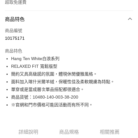
超取免運費
付款方式
商品特色
信用卡一次付款
商品編號
LINE Pay
10175171
Apple Pay
商品特色
街口支付
Hang Ten White白浪系列
RELAXED FIT 寬鬆版型
悠遊付
簡約又具高級感的氛圍，體現休閒優雅風格。
Google Pay
面料加入喀什米爾羊絨，保暖性佳及柔軟親膚為特點。
單穿或是當成層次單品搭配都很適合。
貨到付款
商品貨號：10480-140-003-38-200
※官網和門市價格可能因活動而有所不同。
運送方式
付款後全家取貨
免運費
詳細說明
商品規格
相關推薦
付款後7-11取貨