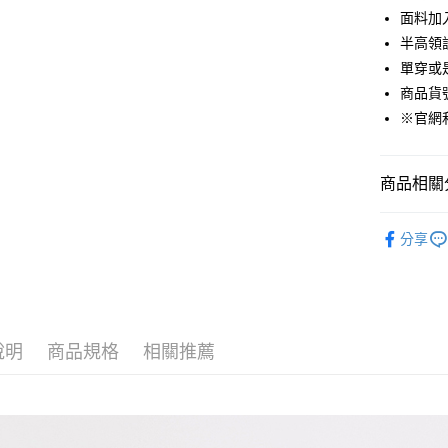
悠遊付
面料加
半高領
Google Pa
單穿或
貨到付款
商品貨號：
※官網
運送方式
商品相關分
付款後全
免運費
女裝
毛
分享
付款後7-1
Outlet專
免運費
宅配(本島)
免運費
說明
商品規格
相關推薦
宅配(離島)
每筆NT$2
貨到付款