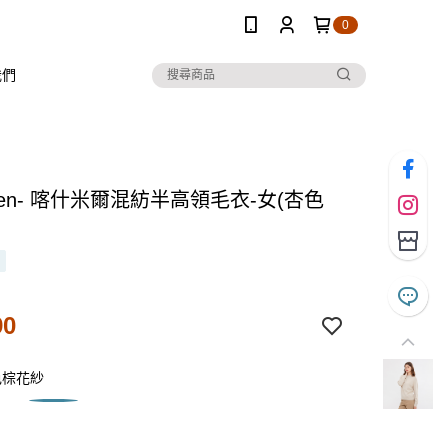
0
我們
 Ten- 喀什米爾混紡半高領毛衣-女(杏色
90
色棕花紗