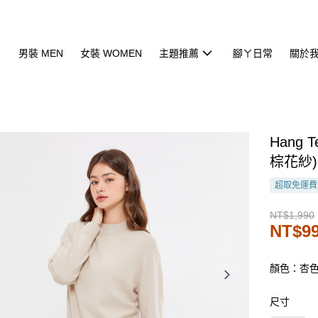
男裝 MEN
女裝 WOMEN
主題推薦
腳ㄚ日常
關於
Hang
棕花紗)
超取免運費
NT$1,990
NT$9
顏色：杏
尺寸