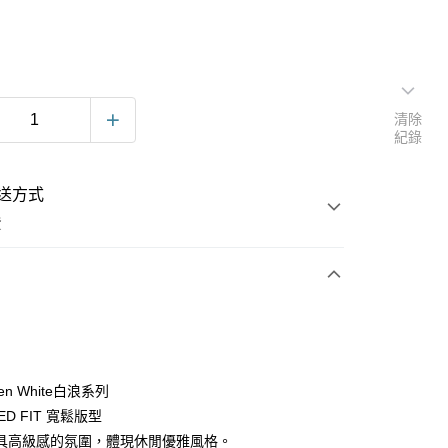
清除
紀錄
送方式
費
次付款
Ten White白浪系列
ED FIT 寬鬆版型
具高級感的氛圍，體現休閒優雅風格。