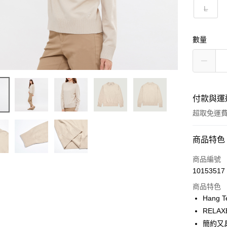
L
數量
付款與運
超取免運
付款方式
商品特色
信用卡一
商品編號
10153517
LINE Pay
商品特色
Apple Pay
Hang 
RELAX
街口支付
簡約又