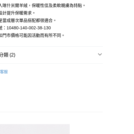
入喀什米爾羊絨，保暖性佳及柔軟親膚為特點。
設計提升保暖需求。
y
是當成層次單品搭配都很適合。
10480-140-002-38-130
和門市價格可能因活動而有所不同。
類 (2)
家取貨
衣/針織衫｜高領/喀什米爾毛衣
客服
1取貨
區 | 單件399起
特價女裝
80