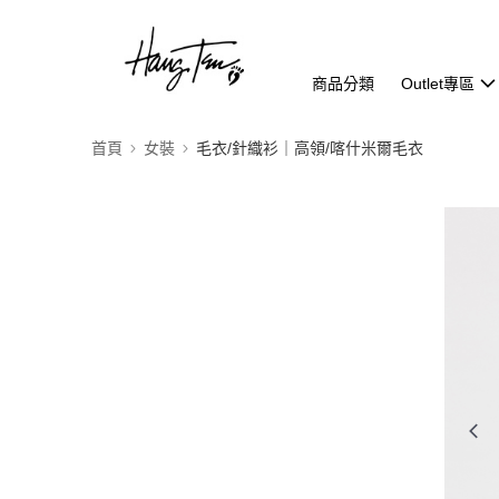
商品分類
Outlet專區
首頁
女裝
毛衣/針織衫｜高領/喀什米爾毛衣