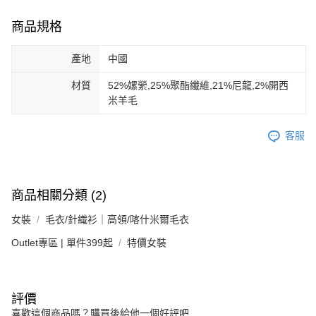
商品規格
產地
中國
材質
52%嫘縈,25%聚酯纖維,21%尼龍,2%開西
米羊毛
客服
商品相關分類 (2)
女裝
毛衣/針織衫｜高領/喀什米爾毛衣
Outlet專區 | 單件399起
特價女裝
評價
喜歡這個商品嗎？購買後給他一個好評吧