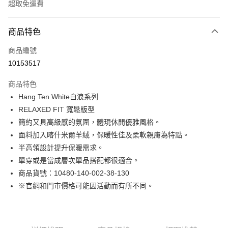
超取免運費
付款方式
商品特色
信用卡一次付款
商品編號
LINE Pay
10153517
Apple Pay
商品特色
街口支付
Hang Ten White白浪系列
RELAXED FIT 寬鬆版型
悠遊付
簡約又具高級感的氛圍，體現休閒優雅風格。
Google Pay
面料加入喀什米爾羊絨，保暖性佳及柔軟親膚為特點。
半高領設計提升保暖需求。
貨到付款
單穿或是當成層次單品搭配都很適合。
商品貨號：10480-140-002-38-130
運送方式
※官網和門市價格可能因活動而有所不同。
付款後全家取貨
免運費
付款後7-11取貨