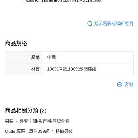
顯示電腦版詳細說明
商品規格
產地
中國
材質
100%尼龍,100%聚酯纖維
客服
商品相關分類 (2)
男裝
外套｜鋪棉/連帽/羽絨外套
Outlet專區 | 單件399起
特價男裝