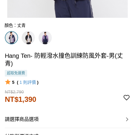
顏色：丈青
Hang Ten- 防輕潑水撞色訓練防風外套-男(丈
青)
超取免運費
5
(
1
則評價
)
NT$2,790
NT$1,390
請選擇商品選項