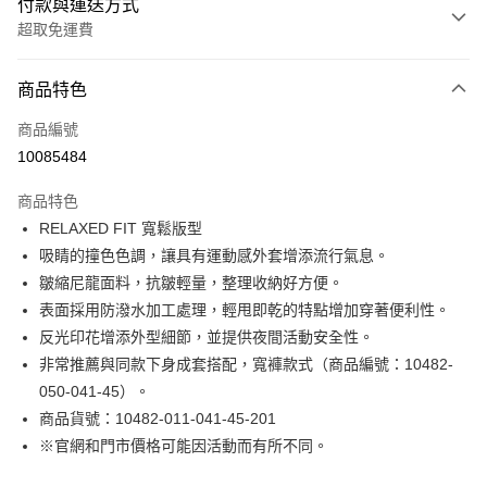
付款與運送方式
超取免運費
付款方式
商品特色
信用卡一次付款
商品編號
LINE Pay
10085484
Apple Pay
商品特色
街口支付
RELAXED FIT 寬鬆版型
吸睛的撞色色調，讓具有運動感外套增添流行氣息。
悠遊付
皺縮尼龍面料，抗皺輕量，整理收納好方便。
Google Pay
表面採用防潑水加工處理，輕甩即乾的特點增加穿著便利性。
反光印花增添外型細節，並提供夜間活動安全性。
貨到付款
非常推薦與同款下身成套搭配，寬褲款式（商品編號：10482-
050-041-45）。
運送方式
商品貨號：10482-011-041-45-201
付款後全家取貨
※官網和門市價格可能因活動而有所不同。
免運費