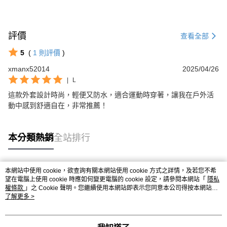
評價
查看全部
5
(
1
則評價
)
xmanx52014
2025/04/26
|
L
這款外套設計時尚，輕便又防水，適合運動時穿著，讓我在戶外活
動中感到舒適自在，非常推薦！
本分類熱銷
全站排行
本網站中使用 cookie，欲查詢有關本網站使用 cookie 方式之詳情，及若您不希
熱門標籤
望在電腦上使用 cookie 時應如何變更電腦的 cookie 設定，請參閱本網站「
隱私
權條款
」之 Cookie 聲明。您繼續使用本網站即表示您同意本公司得按本網站使
用條款之 Cookie 聲明使用 cookie。
了解更多 >