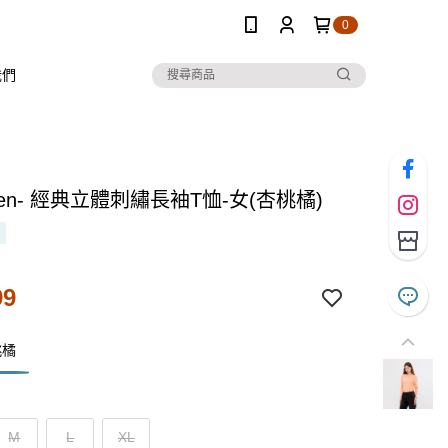
0
我們
 Ten- 經典立體刺繡長袖T恤-女(杏桃橘)
99
桃橘
M
L
XL