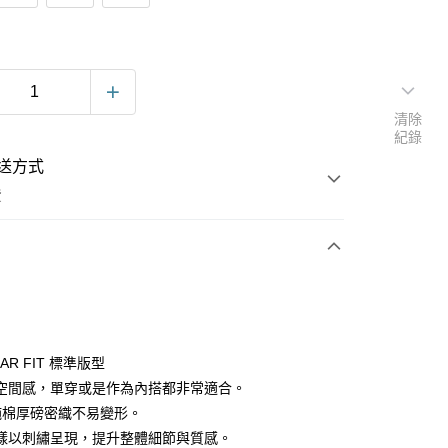
清除
紀錄
送方式
費
次付款
LAR FIT 標準版型
空間感，單穿或是作為內搭都非常適合。
%純棉厚磅密織不易變形。
樣以刺繡呈現，提升整體細節與質感。