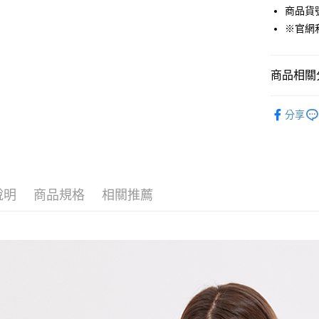
商品貨號：
Google Pa
※官網
貨到付款
商品相關分
運送方式
女裝
T恤
付款後全
分享
精選商品任
免運費
付款後7-1
免運費
說明
商品規格
相關推薦
宅配(本島)
免運費
宅配(離島)
每筆NT$2
貨到付款
每筆NT$1