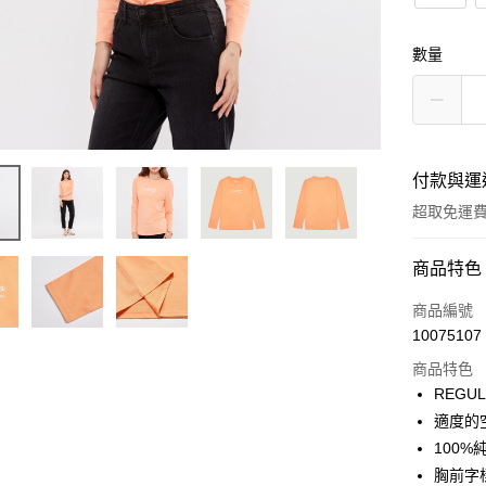
數量
付款與運
超取免運
付款方式
商品特色
信用卡一
商品編號
10075107
LINE Pay
商品特色
Apple Pay
REGU
適度的
街口支付
100
悠遊付
胸前字