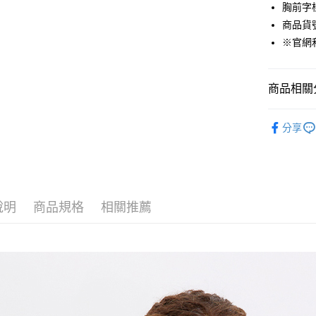
悠遊付
胸前字
商品貨號：
Google Pa
※官網
貨到付款
商品相關分
運送方式
男裝
T
付款後全
分享
精選商品任
免運費
付款後7-1
免運費
說明
商品規格
相關推薦
宅配(本島)
免運費
宅配(離島)
每筆NT$2
貨到付款