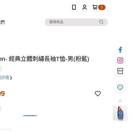
0
我們
 Ten- 經典立體刺繡長袖T恤-男(粉藍)
則評價
)
99
藍