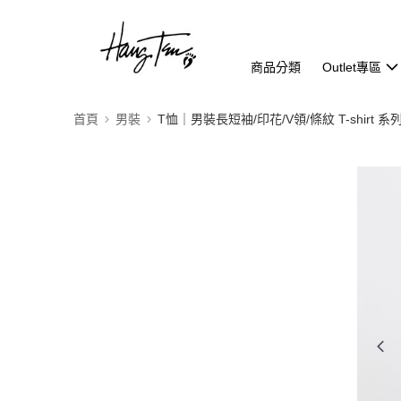
商品分類
Outlet專區
首頁
男裝
T恤｜男裝長短袖/印花/V領/條紋 T-shirt 系