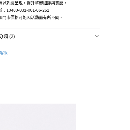
樣以刺繡呈現，提升整體細節與質感。
10480-031-001-06-251
y
和門市價格可能因活動而有所不同。
類 (2)
恤｜男裝長短袖/印花/V領/條紋 T-shirt 系列
家取貨
客服
2件888
1取貨
80