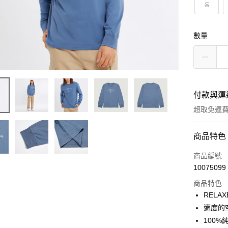
S
數量
付款與運
超取免運
付款方式
商品特色
信用卡一
商品編號
10075099
LINE Pay
商品特色
Apple Pay
RELAX
適度的
街口支付
100