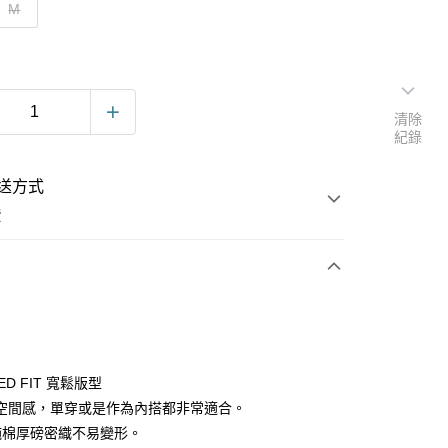
M
清除
紀錄
送方式
費
次付款
ED FIT 寬鬆版型
空間感，單穿或是作為內搭都非常適合。
%純棉厚磅密織不易變形。