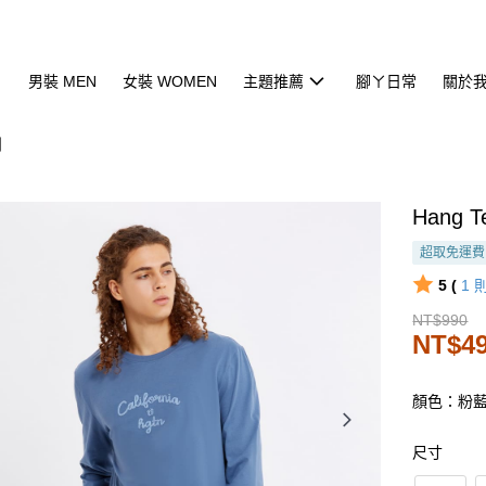
男裝 MEN
女裝 WOMEN
主題推薦
腳ㄚ日常
關於
列
Hang
超取免運費
5 (
1
NT$990
NT$4
顏色：粉
尺寸