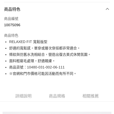
付款方式
商品特色
信用卡一次付款
商品編號
LINE Pay
10075096
Apple Pay
商品特色
街口支付
RELAXED FIT 寬鬆版型
舒適的寬鬆感，單穿或層次穿搭都非常適合。
悠遊付
條紋與仿舊水洗相結合，營造出復古美式休閒氛圍。
Google Pay
面料輕磨毛處理，舒適親膚。
商品貨號：10480-031-002-06-111
貨到付款
※官網和門市價格可能因活動而有所不同。
運送方式
付款後全家取貨
詳細說明
商品規格
相關推薦
免運費
付款後7-11取貨
免運費