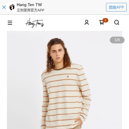
Hang Ten TW
開啟APP
立刻使用官方APP
0
1
/
8