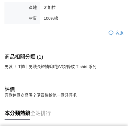
產地
孟加拉
材質
100%棉
客服
商品相關分類 (1)
男裝
T恤｜男裝長短袖/印花/V領/條紋 T-shirt 系列
評價
喜歡這個商品嗎？購買後給他一個好評吧
本分類熱銷
全站排行