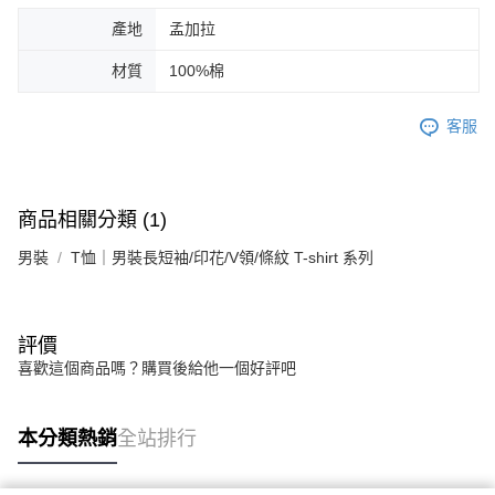
產地
孟加拉
材質
100%棉
客服
商品相關分類 (1)
男裝
T恤｜男裝長短袖/印花/V領/條紋 T-shirt 系列
評價
喜歡這個商品嗎？購買後給他一個好評吧
本分類熱銷
全站排行