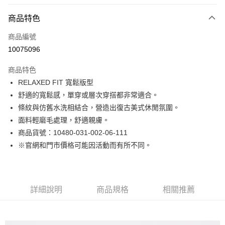
付款方式
商品特色
信用卡一次付款
商品編號
LINE Pay
10075096
Apple Pay
商品特色
街口支付
RELAXED FIT 寬鬆版型
舒適的寬鬆感，單穿或層次穿搭都非常適合。
悠遊付
條紋與仿舊水洗相結合，營造出復古美式休閒氛圍。
Google Pay
面料輕磨毛處理，舒適親膚。
商品貨號：10480-031-002-06-111
貨到付款
※官網和門市價格可能因活動而有所不同。
運送方式
付款後全家取貨
詳細說明
商品規格
相關推薦
免運費
付款後7-11取貨
免運費