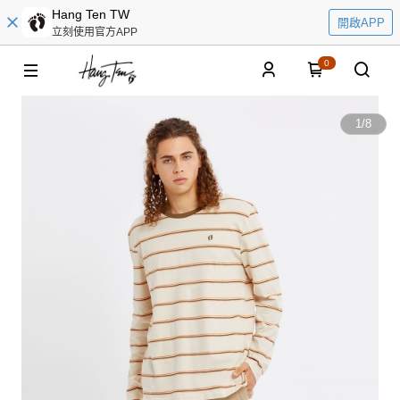
Hang Ten TW
開啟APP
立刻使用官方APP
0
1
/
8