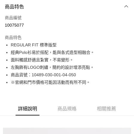
付款方式
商品特色
信用卡一次付款
商品編號
LINE Pay
10075077
Apple Pay
商品特色
街口支付
REGULAR FIT 標準版型
經典Polo衫易於搭配，能與各式造型相融合。
悠遊付
面料觸感舒適且紮實，不易變形。
Google Pay
左胸飾有LOGO刺繡，簡約的設計增添亮點。
商品貨號：10489-030-001-04-050
貨到付款
※官網和門市價格可能因活動而有所不同。
運送方式
付款後全家取貨
詳細說明
商品規格
相關推薦
免運費
付款後7-11取貨
免運費