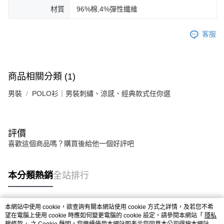
材質
96%棉,4%彈性纖維
客服
商品相關分類 (1)
男裝
POLO衫｜男裝刺繡、涼感、經典款式任你選
評價
喜歡這個商品嗎？購買後給他一個好評吧
本分類熱銷
全站排行
本網站中使用 cookie，欲查詢有關本網站使用 cookie 方式之詳情，及若您不希
熱門標籤
望在電腦上使用 cookie 時應如何變更電腦的 cookie 設定，請參閱本網站「
隱私