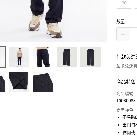
30
數量
付款與運
超取免運
付款方式
商品特色
信用卡一
商品編號
10060968
LINE Pay
商品特色
Apple Pay
不易皺
出門時
街口支付
休閒或