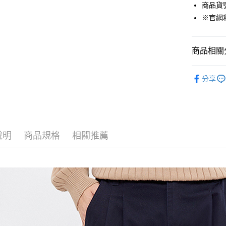
悠遊付
商品貨號：
※官網
Google Pa
貨到付款
商品相關分
男裝
長
運送方式
分享
品牌經典
付款後全
機能涼感褲
免運費
付款後7-1
說明
商品規格
相關推薦
免運費
宅配(本島)
免運費
宅配(離島)
每筆NT$2
貨到付款