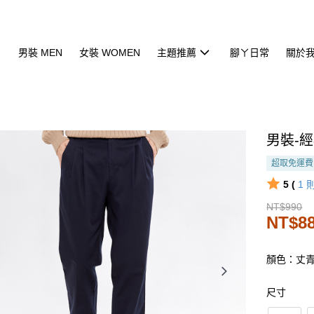
男裝 MEN
女裝 WOMEN
主題推薦
腳ㄚ日常
關於
男裝-經
超取免運費
5 (
1
NT$990
NT$8
顏色：丈
尺寸