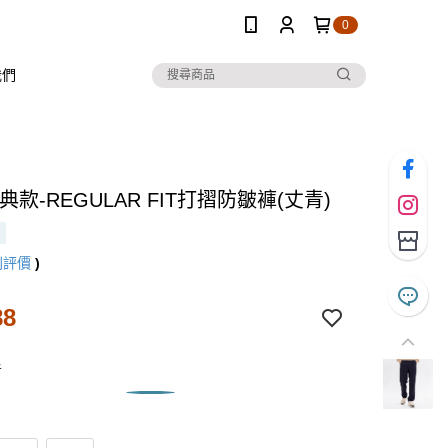
0
我們
典款-REGULAR FIT打摺防皺褲(丈青)
則評價
)
88
青