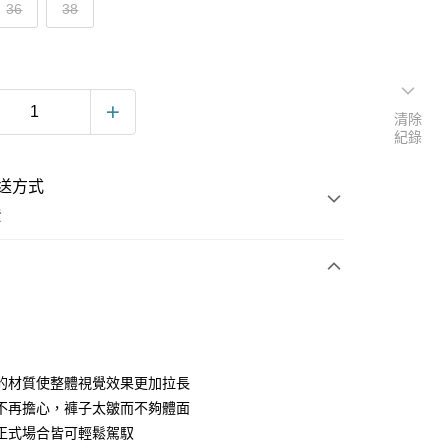
36
38
清除
紀錄
送方式
費
次付款
的材質使整體視覺效果更加拉長
不再擔心，褲子太皺而不夠體面
正式場合皆可輕鬆駕馭