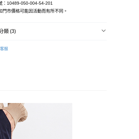
10489-050-004-54-201
和門市價格可能因活動而有所不同。
y
類 (3)
褲｜機能褲/休閒褲/工作褲/寬褲
客服
款
短褲 / 長褲 / 牛仔褲
家取貨
款$888
1取貨
80